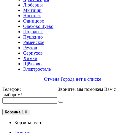
Люберцы
Мытищи
Ногинск
Одинцово
Орехово-Зуево
Подольск
Пушкино
Раменское
Реутов
Серпухов
Химки
Щёлково
Электросталь
Отмена
Города нет в списке
Телефон:
+79162189129
— Звоните, мы поможем Вам с
выбором!
Корзина
1
0
Корзина пуста
Главная