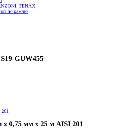
ю
LENZONI, TENAX
бот по камню
 NS19-GUW455
 0,75 мм x 25 м AISI 201