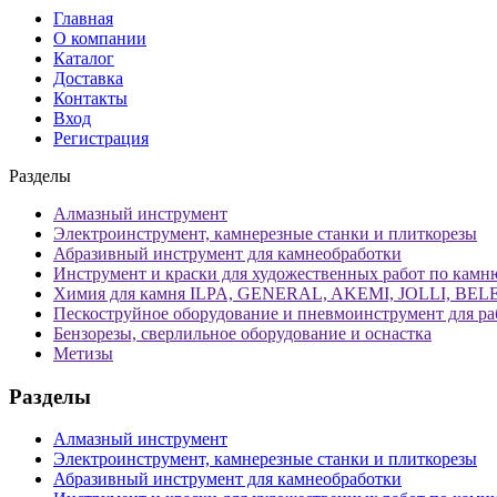
Главная
О компании
Каталог
Доставка
Контакты
Вход
Регистрация
Разделы
Алмазный инструмент
Электроинструмент, камнерезные станки и плиткорезы
Абразивный инструмент для камнеобработки
Инструмент и краски для художественных работ по камн
Химия для камня ILPA, GENERAL, AKEMI, JOLLI, BE
Пескоструйное оборудование и пневмоинструмент для ра
Бензорезы, сверлильное оборудование и оснастка
Метизы
Разделы
Алмазный инструмент
Электроинструмент, камнерезные станки и плиткорезы
Абразивный инструмент для камнеобработки