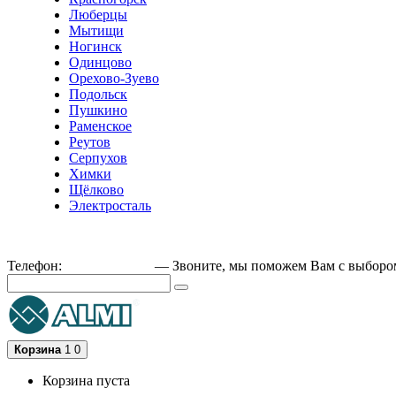
Люберцы
Мытищи
Ногинск
Одинцово
Орехово-Зуево
Подольск
Пушкино
Раменское
Реутов
Серпухов
Химки
Щёлково
Электросталь
Телефон:
+79162189129
— Звоните, мы поможем Вам с выборо
Корзина
1
0
Корзина пуста