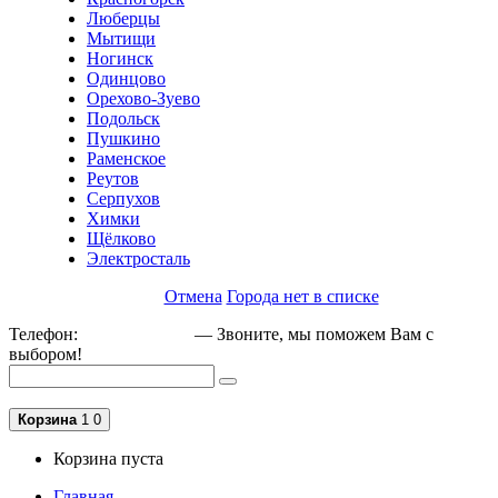
Люберцы
Мытищи
Ногинск
Одинцово
Орехово-Зуево
Подольск
Пушкино
Раменское
Реутов
Серпухов
Химки
Щёлково
Электросталь
Отмена
Города нет в списке
Телефон:
+79162189129
— Звоните, мы поможем Вам с
выбором!
Корзина
1
0
Корзина пуста
Главная